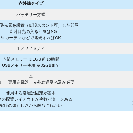
赤外線タイプ
バッテリー方式
受光器を設置（仮設スタンド可）した部屋
直射日光の入る部屋はNG
※カーテンなどで遮光すればOK
１／２／３／４
内部メモリー ※1GB 約18時間
USBメモリー使用 ※32GBまで
△
ｯﾃﾘｰ・専用充電器・赤外線送受光器が必要
使用する部屋は固定が基本
クの配置レイアウトが複数パターンある
配線の煩わしさから解放されたい