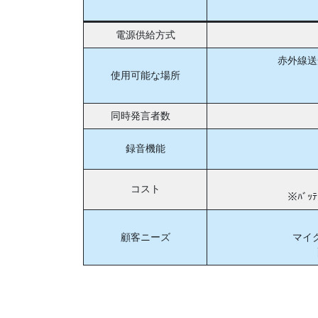
電源供給方式
赤外線送
使用可能な場所
同時発言者数
録音機能
コスト
※ﾊﾞ
顧客ニーズ
マイ