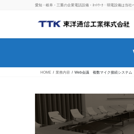
コ
ナ
愛知・岐阜・三重の企業電話設備・ﾈｯﾄﾜｰｸ・弱電設備は当
ン
ビ
テ
ゲ
ン
ー
ツ
シ
に
ョ
移
ン
動
に
移
動
HOME
業務内容
Web会議 複数マイク接続システム